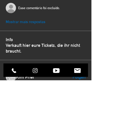
Esse comentário foi excluído.
Mostrar mais respostas
Info
Verkauft hier eure Tickets, die ihr nicht
braucht.
Mitglieder
Kim Prier
Folgen
Lana
Folgen
Arpita Kamat
Folgen
JaninaTeetsch
Folgen
JaninaTeetsch
bine11.81
Folgen
bine11.81
Alle Mitglieder anzeigen (64)