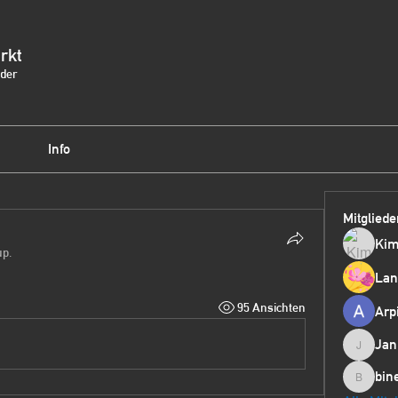
rkt
eder
Info
Mitgliede
Kim
up.
Lan
95 Ansichten
Arp
Jan
JaninaTe
bin
bine11.8