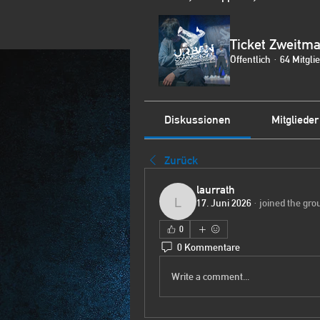
Ticket Zweitma
Öffentlich
·
64 Mitgli
Diskussionen
Mitglieder
Zurück
laurrath
17. Juni 2026
·
joined the gro
laurrath
0
0 Kommentare
Write a comment...