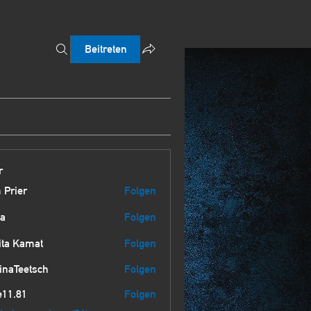
Beitreten
r
 Prier
Folgen
a
Folgen
ita Kamat
Folgen
inaTeetsch
Folgen
etsch
e11.81
Folgen
1